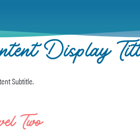
tent Display Tit
ent Subtitle.
vel Two