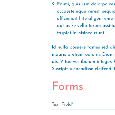
Enimi, quis rem dolorpo re
occaestemque verest, sequi
officiendit hite aligeni eni
aut as re vello torum assit
taspiet la nisinve rrunt
Id nulla posuere fames sed ali
mauris pretium odio in. Diam
dis. Vitae vestibulum integer.
Suscipit suspendisse eleifend. 
Forms
Text Field