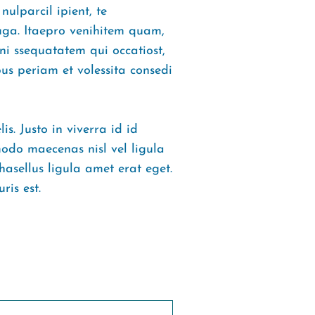
ulparcil ipient, te
uga. Itaepro venihitem quam,
eni ssequatatem qui occatiost,
us periam et volessita consedi
s. Justo in viverra id id
do maecenas nisl vel ligula
hasellus ligula amet erat eget.
ris est.