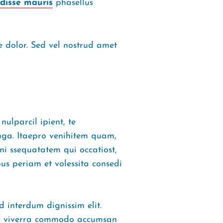
disse mauris
phasellus
ae dolor. Sed vel nostrud amet
ulparcil ipient, te
uga. Itaepro venihitem quam,
eni ssequatatem qui occatiost,
us periam et volessita consedi
d interdum dignissim elit.
sque viverra commodo accumsan