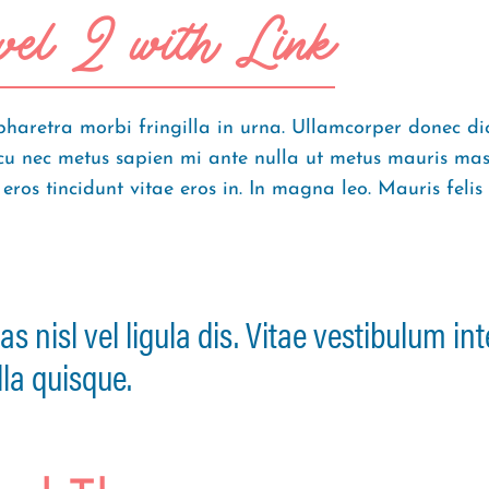
el 2 with Link
haretra morbi fringilla in urna. Ullamcorper donec di
 nec metus sapien mi ante nulla ut metus mauris massa
 eros tincidunt vitae eros in. In magna leo. Mauris felis 
isl vel ligula dis. Vitae vestibulum int
lla quisque.