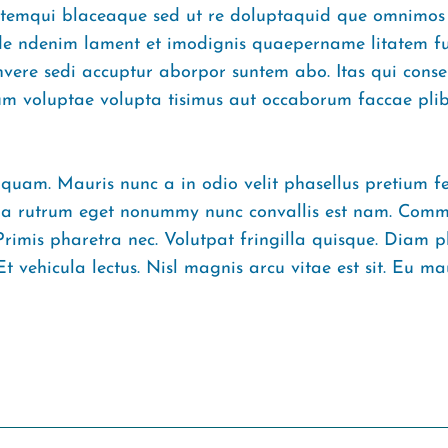
stemqui blaceaque sed ut re doluptaquid que omnimos n
de ndenim lament et imodignis quaepername litatem f
sinvere sedi accuptur aborpor suntem abo. Itas qui cons
ium voluptae volupta tisimus aut occaborum faccae plib
quam. Mauris nunc a in odio velit phasellus pretium feli
 a rutrum eget nonummy nunc convallis est nam. Commo
 Primis pharetra nec. Volutpat fringilla quisque. Diam p
Et vehicula lectus. Nisl magnis arcu vitae est sit. Eu mau