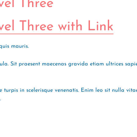
el Three
el Three with Link
quis mauris.
igula. Sit praesent maecenas gravida etiam ultrices s
turpis in scelerisque venenatis. Enim leo sit nulla vit
.