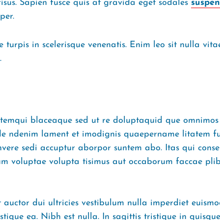
isus. Sapien fusce quis at gravida eget sodales
suspen
per.
turpis in scelerisque venenatis. Enim leo sit nulla vit
.
stemqui blaceaque sed ut re doluptaquid que omnimos n
de ndenim lament et imodignis quaepername litatem f
sinvere sedi accuptur aborpor suntem abo. Itas qui cons
ium voluptae volupta tisimus aut occaborum faccae plib
 auctor dui ultricies vestibulum nulla imperdiet euismo
stique ea. Nibh est nulla. In sagittis tristique in qui