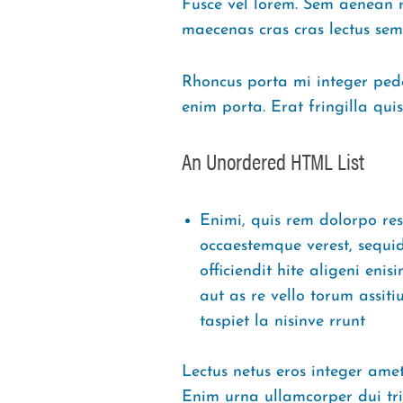
Fusce vel lorem. Sem aenean r
maecenas cras cras lectus sem
Rhoncus porta mi integer pede 
enim porta. Erat fringilla quis
An Unordered HTML List
Enimi, quis rem dolorpo re
occaestemque verest, sequi
officiendit hite aligeni eni
aut as re vello torum assit
taspiet la nisinve rrunt
Lectus netus eros integer amet
Enim urna ullamcorper dui tri