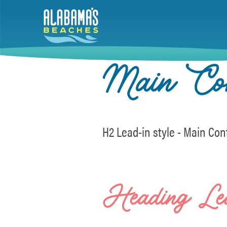
Skip
to
main
content
Main Con
H2 Lead-in style - Main Cont
Heading Le